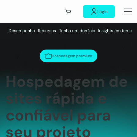
Login
Desempenho
Recursos
Tenha um domínio
Insights em tempo r
Hospedagem premium
Hospedagem de
sites rápida e
confiável para
seu projeto