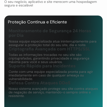
O seu negócio, aplicativo e site merecem uma hospedagem
segura e escalável
Proteção Contínua e Eficiente
Monitoramento de Segurança 24 Horas
por Dia
Nossa equipe especializada atua ininterruptamente para
assegurar a proteção total do seu site, dia e noite.
Criptografia Avançada com HTTPS/SSL
Todas as informações trocadas no seu site são
criptografadas, garantindo privacidade e segurança
máxima para você e seus usuários.
Suporte Rápido para Incidentes
Conte com uma equipe especializada pronta para agir
imediatamente em caso de qualquer ameaça ou
vulnerabilidade.
Defesa Contra Ataques DDoS
Nosso sistema avançado protege seu site contra ataques
de negação de serviço, mantendo-o sempre online e
resistente.