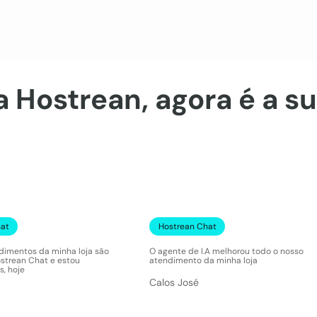
 Hostrean, agora é a su
hat
Hostrean Chat
dimentos da minha loja são
O agente de I.A melhorou todo o nosso
ostrean Chat e estou
atendimento da minha loja
, hoje
Calos José