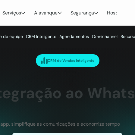
Serviços
Alavanque
Segurança
Hospedage
e de equipe
CRM Inteligente
Agendamentos
Omnichannel
Recurs
CRM de Vendas Inteligente
ntegração ao Whats
ó app, simplifique as comunicações e economize tempo