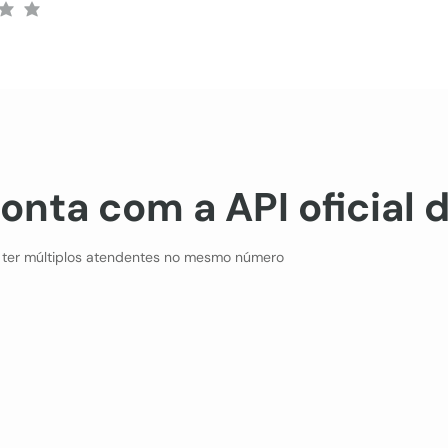
classificação média é 5 de 5
média é 3 de 5
onta com a API oficial
 ter múltiplos atendentes no mesmo número