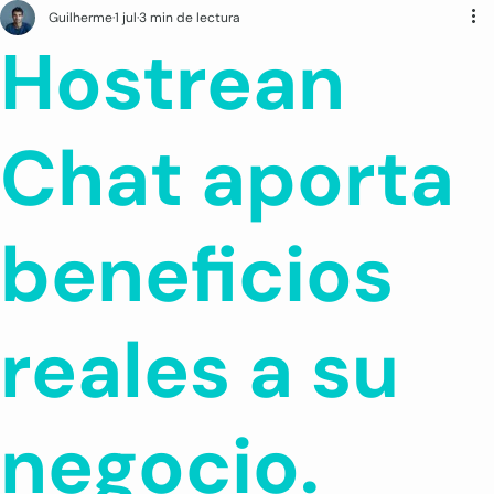
Guilherme
1 jul
3 min de lectura
Hostrean
Chat aporta
beneficios
reales a su
negocio.